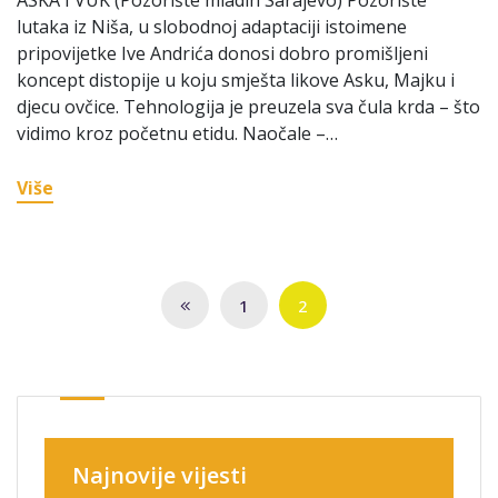
lutaka iz Niša, u slobodnoj adaptaciji istoimene
pripovijetke Ive Andrića donosi dobro promišljeni
koncept distopije u koju smješta likove Asku, Majku i
djecu ovčice. Tehnologija je preuzela sva čula krda – što
vidimo kroz početnu etidu. Naočale –…
Više
1
2
Najnovije vijesti