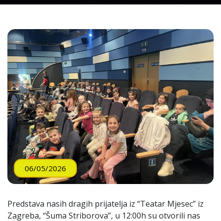
06/05/2026
Predstava nasih dragih prijatelja iz “Teatar Mjesec” iz
Zagreba, “Šuma Striborova”, u 12:00h su otvorili nas