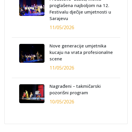
proglašena najboljom na 12.
Festivalu dječije umjetnosti u
Sarajevu
11/05/2026
Nove generacije umjetnika
kucaju na vrata profesionalne
scene
11/05/2026
Nagrađeni – takmičarski
pozorišni program
10/05/2026