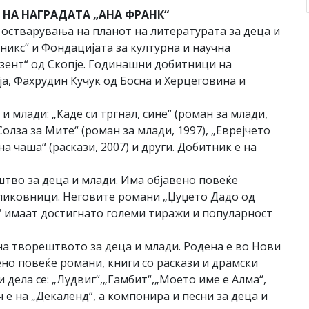
НА НАГРАДАТА „АНА ФРАНК“
 остварувања на планот на литературата за деца и
никс“ и Фондацијата за културна и научна
зент“ од Скопје. Годинашни добитници на
а, Фахрудин Кучук од Босна и Херцеговина и
и млади: „Каде си тргнал, сине“ (роман за млади,
„Солза за Мите“ (роман за млади, 1997), „Еврејчето
а чаша“ (раскази, 2007) и други. Добитник е на
штво за деца и млади. Има објавено повеќе
 сликовници. Неговите романи „Џуџето Дадо од
“ имаат достигнато големи тиражи и популарност
 на творештвото за деца и млади. Родена е во Нови
ено повеќе романи, книги со раскази и драмски
и дела се: „Лудвиг“,„Гамбит“,„Моето име е Алма“,
ч е на „Декаленд“, а компонира и песни за деца и