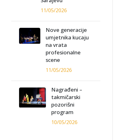
Sarajevu
11/05/2026
Nove generacije
umjetnika kucaju
na vrata
profesionalne
scene
11/05/2026
Nagrađeni –
takmičarski
pozorišni
program
10/05/2026