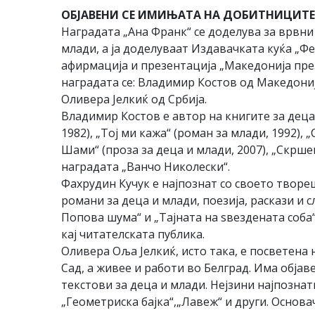
ОБЈАВЕНИ СЕ ИМИЊАТА НА ДОБИТНИЦИТЕ 
Наградата „Ана Франк“ се доделува за врвни
млади, а ја доделуваат Издавачката куќа „Фе
афирмација и презентација „Македонија пре
наградата се: Владимир Костов од Македониј
Оливера Јелкиќ од Србија.
Владимир Костов е автор на книгите за деца 
1982), „Тој ми кажа“ (роман за млади, 1992), 
Шами“ (проза за деца и млади, 2007), „Скршен
наградата „Ванчо Николески“.
Фахрудин Кучук е најпознат со своето творе
романи за деца и млади, поезија, раскази и
Попова шума“ и „Тајната на ѕвездената соба
кај читателската публика.
Оливера Оља Јелкиќ, исто така, е посветена
Сад, а живее и работи во Белград. Има објав
текстови за деца и млади. Нејзини најпознат
„Геометриска бајка“,„Лавеж“ и други. Основа