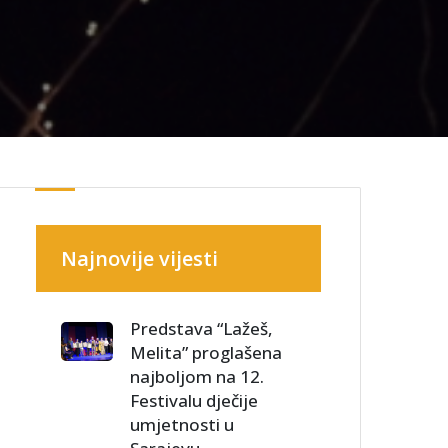
Najnovije vijesti
Predstava “Lažeš,
Melita” proglašena
najboljom na 12.
Festivalu dječije
umjetnosti u