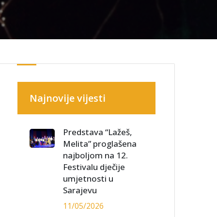
Najnovije vijesti
Predstava “Lažeš,
Melita” proglašena
najboljom na 12.
Festivalu dječije
umjetnosti u
Sarajevu
11/05/2026