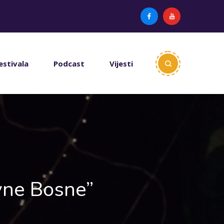
estivala
Podcast
Vijesti
vne Bosne”