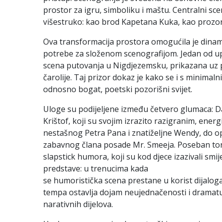
prostor za igru, simboliku i maštu. Centralni scen
višestruko: kao brod Kapetana Kuka, kao prozor u
Ova transformacija prostora omogućila je dinam
potrebe za složenom scenografijom. Jedan od upe
scena putovanja u Nigdjezemsku, prikazana uz po
čarolije. Taj prizor dokaz je kako se i s minimaln
odnosno bogat, poetski pozorišni svijet.
Uloge su podijeljene između četvero glumaca: Dari
Krištof, koji su svojim izrazito razigranim, energ
nestašnog Petra Pana i znatiželjne Wendy, do 
zabavnog člana posade Mr. Smeeja. Poseban ton p
slapstick humora, koji su kod djece izazivali smi
predstave: u trenucima kada
se humoristička scena prestane u korist dijalo
tempa ostavlja dojam neujednačenosti i dramatu
narativnih dijelova.