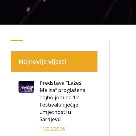
Najnovije vijesti
Predstava “Lažeš,
Melita” proglašena
najboljom na 12.
Festivalu dječije
umjetnosti u
Sarajevu
11/05/2026