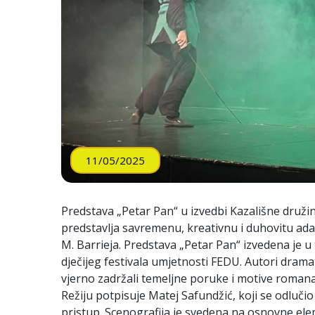
11/05/2025
Predstava „Petar Pan“ u izvedbi Kazališne druži
predstavlja savremenu, kreativnu i duhovitu adap
M. Barrieja. Predstava „Petar Pan“ izvedena je u
dječijeg festivala umjetnosti FEDU. Autori drama
vjerno zadržali temeljne poruke i motive romana
Režiju potpisuje Matej Safundžić, koji se odlučio 
pristup. Scenografija je svedena na osnovne ele