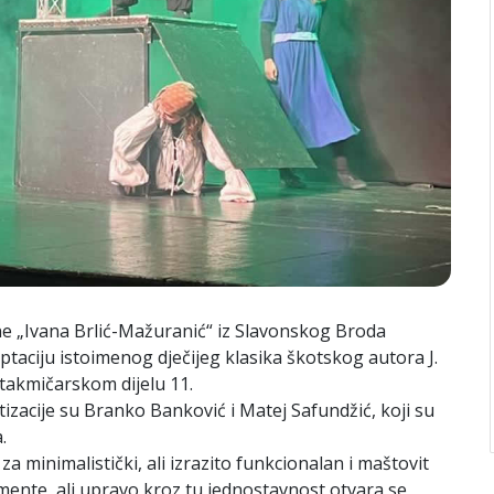
ne „Ivana Brlić-Mažuranić“ iz Slavonskog Broda
taciju istoimenog dječijeg klasika škotskog autora J.
 takmičarskom dijelu 11.
tizacije su Branko Banković i Matej Safundžić, koji su
.
za minimalistički, ali izrazito funkcionalan i maštovit
mente, ali upravo kroz tu jednostavnost otvara se