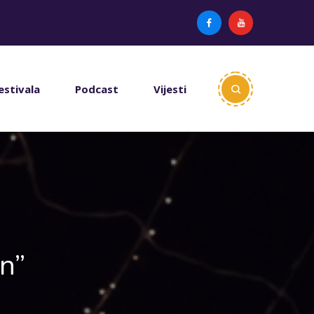
estivala
Podcast
Vijesti
n”