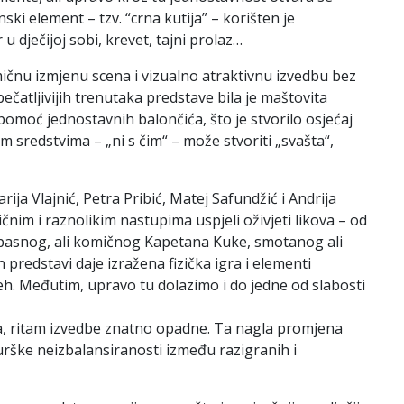
ski element – tzv. “crna kutija” – korišten je
 dječijoj sobi, krevet, tajni prolaz…
ičnu izmjenu scena i vizualno atraktivnu izvedbu bez
čatljivijih trenutaka predstave bila je maštovita
moć jednostavnih balončića, što je stvorilo osjećaj
im sredstvima – „ni s čim“ – može stvoriti „svašta“,
ja Vlajnić, Petra Pribić, Matej Safundžić i Andrija
ičnim i raznolikim nastupima uspjeli oživjeti likova – od
opasnog, ali komičnog Kapetana Kuke, smotanog ali
redstavi daje izražena fizička igra i elementi
jeh. Međutim, upravo tu dolazimo i do jedne od slabosti
ga, ritam izvedbe znatno opadne. Ta nagla promjena
rške neizbalansiranosti između razigranih i