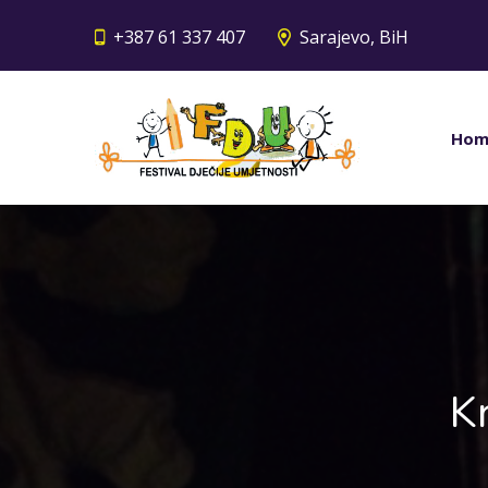
+387 61 337 407
Sarajevo, BiH
Hom
K