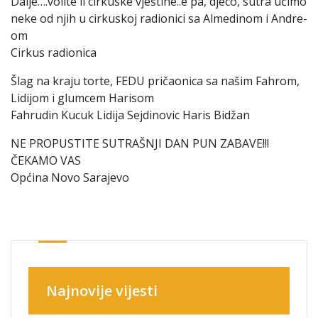
Dalje….volite li cirkuske vještine..e pa, djeco, sutra učimo
neke od njih u cirkuskoj radionici sa Almedinom i Andre-
om
Cirkus radionica
Šlag na kraju torte, FEDU pričaonica sa našim Fahrom,
Lidijom i glumcem Harisom
Fahrudin Kucuk Lidija Sejdinovic Haris Bidžan
NE PROPUSTITE SUTRAŠNJI DAN PUN ZABAVE!!!
ČEKAMO VAS
Općina Novo Sarajevo
Najnovije vijesti