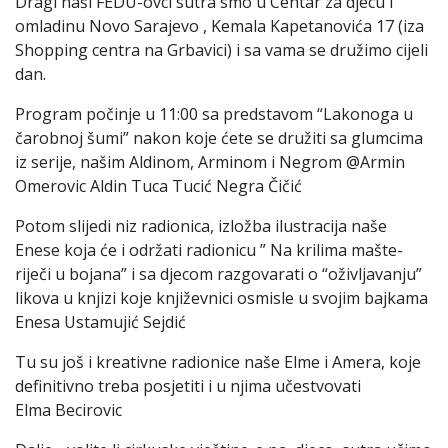
Dragi naši FEDU-ovci sutra smo u Centar za djecu i
omladinu Novo Sarajevo , Kemala Kapetanovića 17 (iza
Shopping centra na Grbavici) i sa vama se družimo cijeli
dan.
Program počinje u 11:00 sa predstavom “Lakonoga u
čarobnoj šumi” nakon koje ćete se družiti sa glumcima
iz serije, našim Aldinom, Arminom i Negrom @Armin
Omerovic Aldin Tuca Tucić Negra Čičić
Potom slijedi niz radionica, izložba ilustracija naše
Enese koja će i održati radionicu ” Na krilima mašte-
riječi u bojana” i sa djecom razgovarati o “oživljavanju”
likova u knjizi koje književnici osmisle u svojim bajkama
Enesa Ustamujić Sejdić
Tu su još i kreativne radionice naše Elme i Amera, koje
definitivno treba posjetiti i u njima učestvovati
Elma Becirovic