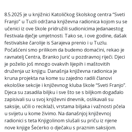
8.5.2025 je u knjižnici Katoličkog školskog centra “Sveti
Franjo” u Tuzli održana književna radionica kojom su se
učenici iz ove škole pridružili sudionicima jedanaestog
Festivala dječje umjetnosti. Tako se, i ove godine, dašak
festivalske čarolije is Sarajeva prenio i u Tuzlu.
Počašćeni smo prilikom da budemo domaćini, rekao je
ravnatelj Centra, Branko Jurić u pozdravnoj riječi. Djeci
je poželio još mnogo ovakvih lijepih i maštovitih
druženja uz knjigu. Današnja književna radionica je
kruna projekta na kome su zajedno radili članovi
ekološke sekcije i književnog kluba škole “Sveti Franjo”.
Djeca su zasadila biljku i sve što se s biljkom događalo
zapisivali su u svoj književni dnevnik, oslikavali su
saksije, učili o reciklaži, vrstama biljaka i važnosti pčela
u svijetu u kome živimo. Na današnjoj književnoj
radionici s teta Knjigolinom slušali su priču iz njene
nove knjige Šećerko o dječaku s praznim saksijom.