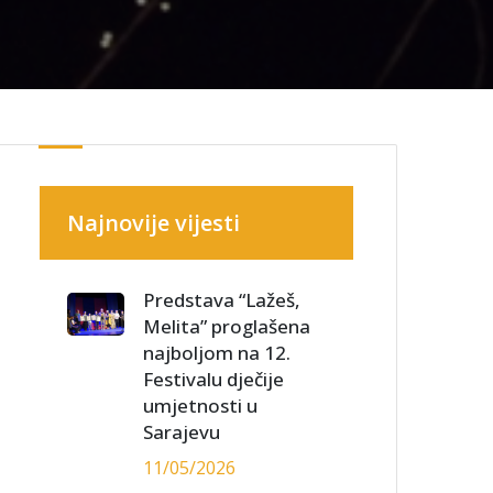
Najnovije vijesti
Predstava “Lažeš,
Melita” proglašena
najboljom na 12.
Festivalu dječije
umjetnosti u
Sarajevu
11/05/2026