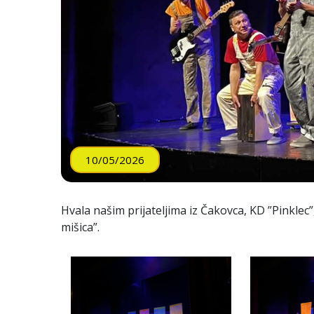
10/05/2026
Hvala našim prijateljima iz Čakovca, KD ”Pinklec”
mišica”.