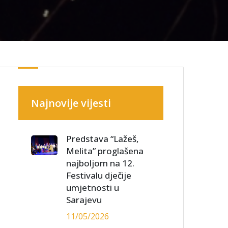
Najnovije vijesti
Predstava “Lažeš,
Melita” proglašena
najboljom na 12.
Festivalu dječije
umjetnosti u
Sarajevu
11/05/2026