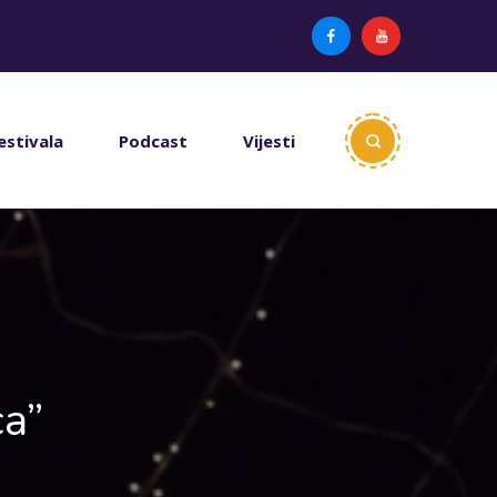
estivala
Podcast
Vijesti
ca”