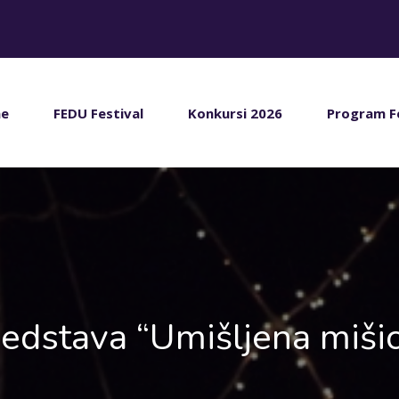
e
FEDU Festival
Konkursi 2026
Program F
edstava “Umišljena miši