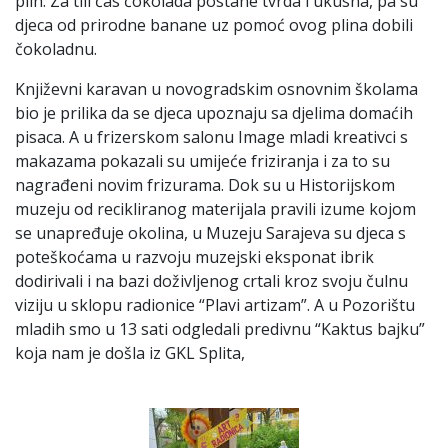
plin. Za tili čas čokolada postane tvrda i ukusna, pa su
djeca od prirodne banane uz pomoć ovog plina dobili
čokoladnu.
Književni karavan u novogradskim osnovnim školama
bio je prilika da se djeca upoznaju sa djelima domaćih
pisaca. A u frizerskom salonu Image mladi kreativci s
makazama pokazali su umijeće friziranja i za to su
nagrađeni novim frizurama. Dok su u Historijskom
muzeju od recikliranog materijala pravili izume kojom
se unapređuje okolina, u Muzeju Sarajeva su djeca s
poteškoćama u razvoju muzejski eksponat ibrik
dodirivali i na bazi doživljenog crtali kroz svoju čulnu
viziju u sklopu radionice “Plavi artizam”. A u Pozorištu
mladih smo u 13 sati odgledali predivnu “Kaktus bajku”
koja nam je došla iz GKL Splita,