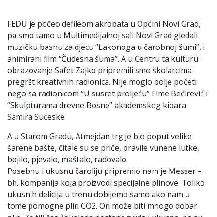
FEDU je počeo defileom akrobata u Općini Novi Grad,
pa smo tamo u Multimedijalnoj sali Novi Grad gledali
muzičku basnu za djecu “Lakonoga u čarobnoj šumi”, i
animirani film “Čudesna šuma”. A u Centru ta kulturu i
obrazovanje Safet Zajko pripremili smo školarcima
pregršt kreativnih radionica. Nije moglo bolje početi
nego sa radionicom “U susret proljeću” Elme Bećirević i
“Skulpturama drevne Bosne” akademskog kipara
Samira Sućeske.
A u Starom Gradu, Atmejdan trg je bio poput velike
šarene bašte, čitale su se priče, pravile vunene lutke,
bojilo, pjevalo, maštalo, radovalo.
Posebnu i ukusnu čaroliju pripremio nam je Messer –
bh. kompanija koja proizvodi specijalne plinove. Toliko
ukusnih delicija u trenu dobijemo samo ako nam u
tome pomogne plin CO2. On može biti mnogo dobar