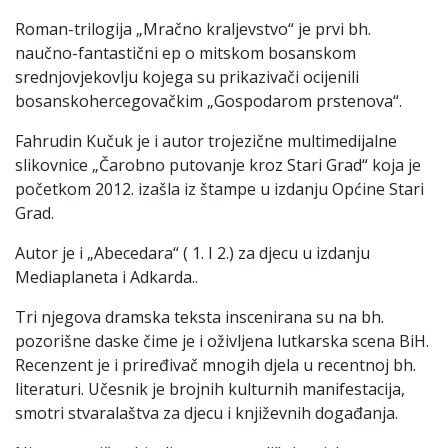
Roman-trilogija „Mračno kraljevstvo“ je prvi bh.
naučno-fantastični ep o mitskom bosanskom
srednjovjekovlju kojega su prikazivači ocijenili
bosanskohercegovačkim „Gospodarom prstenova“.
Fahrudin Kučuk je i autor trojezične multimedijalne
slikovnice „Čarobno putovanje kroz Stari Grad“ koja je
početkom 2012. izašla iz štampe u izdanju Općine Stari
Grad.
Autor je i „Abecedara“ ( 1. I 2.) za djecu u izdanju
Mediaplaneta i Adkarda..
Tri njegova dramska teksta inscenirana su na bh.
pozorišne daske čime je i oživljena lutkarska scena BiH.
Recenzent je i priređivač mnogih djela u recentnoj bh.
literaturi. Učesnik je brojnih kulturnih manifestacija,
smotri stvaralaštva za djecu i književnih događanja.