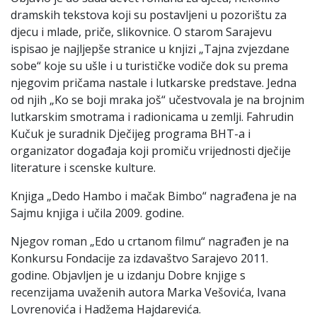
dramskih tekstova koji su postavljeni u pozorištu za
djecu i mlade, priče, slikovnice. O starom Sarajevu
ispisao je najljepše stranice u knjizi „Tajna zvjezdane
sobe“ koje su ušle i u turističke vodiče dok su prema
njegovim pričama nastale i lutkarske predstave. Jedna
od njih „Ko se boji mraka još“ učestvovala je na brojnim
lutkarskim smotrama i radionicama u zemlji. Fahrudin
Kučuk je suradnik Dječijeg programa BHT-a i
organizator događaja koji promiču vrijednosti dječije
literature i scenske kulture.
Knjiga „Dedo Hambo i mačak Bimbo“ nagrađena je na
Sajmu knjiga i učila 2009. godine.
Njegov roman „Edo u crtanom filmu“ nagrađen je na
Konkursu Fondacije za izdavaštvo Sarajevo 2011.
godine. Objavljen je u izdanju Dobre knjige s
recenzijama uvaženih autora Marka Vešovića, Ivana
Lovrenovića i Hadžema Hajdarevića.