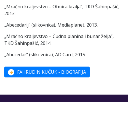
„Mračno kraljevstvo – Otmica kralja“, TKD Šahinpašić,
2013.
„Abecedarij“ (slikovnica), Mediaplanet, 2013.
„Mračno kraljevstvo – Čudna planina i bunar želja“,
TKD Šahinpašić, 2014.
„Abecedar“ (slikovnica), AD Card, 2015.
FAHRUDIN KUČUK - BIOGRAFIJA
© 2024. FEDU, All Rights Reserved I
Web dizajn/SEO
Katalog FEDU 2026
Kontakt