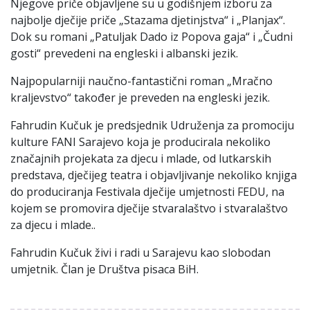
Njegove priče objavljene su u godišnjem izboru za
najbolje dječije priče „Stazama djetinjstva“ i „Planjax“.
Dok su romani „Patuljak Dado iz Popova gaja“ i „Čudni
gosti“ prevedeni na engleski i albanski jezik.
Najpopularniji naučno-fantastični roman „Mračno
kraljevstvo“ također je preveden na engleski jezik.
Fahrudin Kučuk je predsjednik Udruženja za promociju
kulture FANI Sarajevo koja je producirala nekoliko
značajnih projekata za djecu i mlade, od lutkarskih
predstava, dječijeg teatra i objavljivanje nekoliko knjiga
do produciranja Festivala dječije umjetnosti FEDU, na
kojem se promovira dječije stvaralaštvo i stvaralaštvo
za djecu i mlade..
Fahrudin Kučuk živi i radi u Sarajevu kao slobodan
umjetnik. Član je Društva pisaca BiH.