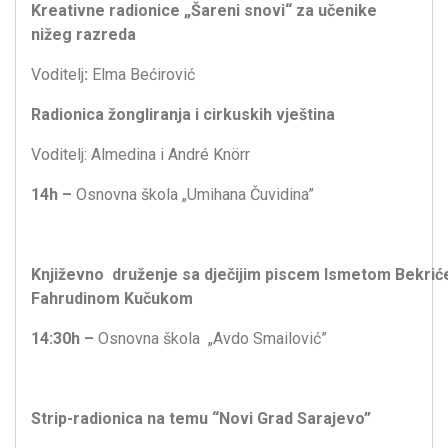
Kreativne radionice „Šareni snovi“ za učenike
nižeg razreda
Voditelj
:
Elma Bećirović
Radionica
ž
ongliranja i cirkuskih vještina
Voditelj: Almedina i André Knörr
14h –
Osnovna škola „Umihana Čuvidina”
Književno druženje sa dječijim piscem Ismetom Bekri
Fahrudinom Kučukom
14:30h –
Osnovna škola „Avdo Smailović”
Strip-radionica na temu “Novi Grad Sarajevo”