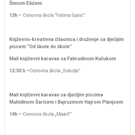
Šimom Ešićem
13h –
Osnovna škola “Fatima Gunić”
Knjževno-kreativna čitaonica i druženje sa dječijim
piscem “Od škole do škole”
Mali književni karavan sa Fahrudinom Kučukom
12:30 h –
Osnovna škola „Sokolje”
Mali književni karavan sa
dječijim piscima
Muhidinom Šarićem i Bajruzinom Hajrom Planjcem
14h –
Osnovna škola „Maarif”