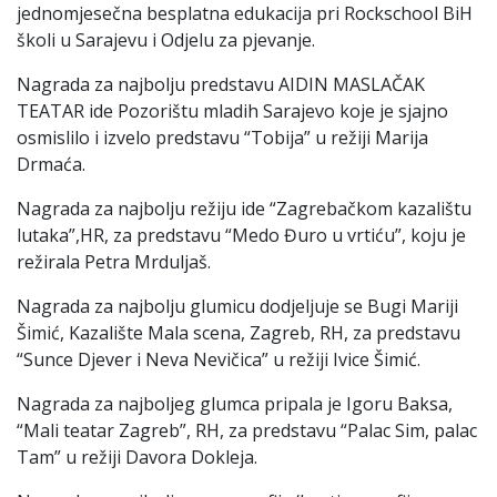
jednomjesečna besplatna edukacija pri Rockschool BiH
školi u Sarajevu i Odjelu za pjevanje.
Nagrada za najbolju predstavu AIDIN MASLAČAK
TEATAR ide Pozorištu mladih Sarajevo koje je sjajno
osmislilo i izvelo predstavu “Tobija” u režiji Marija
Drmaća.
Nagrada za najbolju režiju ide “Zagrebačkom kazalištu
lutaka”,HR, za predstavu “Medo Đuro u vrtiću”, koju je
režirala Petra Mrduljaš.
Nagrada za najbolju glumicu dodjeljuje se Bugi Mariji
Šimić, Kazalište Mala scena, Zagreb, RH, za predstavu
“Sunce Djever i Neva Nevičica” u režiji Ivice Šimić.
Nagrada za najboljeg glumca pripala je Igoru Baksa,
“Mali teatar Zagreb”, RH, za predstavu “Palac Sim, palac
Tam” u režiji Davora Dokleja.