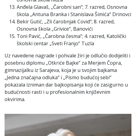
Anđela Glavaš, „Čarobni san“; 7. razred, Osnovna
škola „Antuna Branka i Stanislava Šimića“ Drinovci
Bekir Gutić, „Zli čarobnjak Covid“; 8. razred,
Osnovna škola „Grivice“, Banovići
Toni Pavić, „Čarobna česma“; 4. razred, Katolički
školski centar „Sveti Franjo“ Tuzla
Uz navedene nagrade i pohvale žiri je odlučio dodijeliti i
posebnu diplomu „Otkriće Bajke“ za Merjem Čopra,
gimnazijalku iz Sarajeva, koja je u svojim bajkama
„Jedna značajna odluka“ i „Pismo budućoj sebi“
pokazala izniman dar bajkopisanja koji će zasigurno u
budućnosti rasti i u profesionalnim književnim
okvirima.