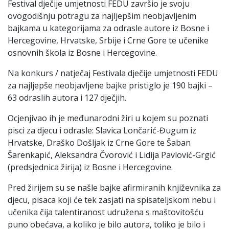
Festival dječije umjetnosti FEDU završio je svoju
ovogodišnju potragu za najljepšim neobjavljenim
bajkama u kategorijama za odrasle autore iz Bosne i
Hercegovine, Hrvatske, Srbije i Crne Gore te učenike
osnovnih škola iz Bosne i Hercegovine.
Na konkurs / natječaj Festivala dječije umjetnosti FEDU
za najljepše neobjavljene bajke pristiglo je 190 bajki –
63 odraslih autora i 127 dječjih.
Ocjenjivao ih je međunarodni žiri u kojem su poznati
pisci za djecu i odrasle: Slavica Lončarić-Đugum iz
Hrvatske, Draško Došljak iz Crne Gore te Šaban
Šarenkapić, Aleksandra Čvorović i Lidija Pavlović-Grgić
(predsjednica žirija) iz Bosne i Hercegovine.
Pred žirijem su se našle bajke afirmiranih književnika za
djecu, pisaca koji će tek zasjati na spisateljskom nebu i
učenika čija talentiranost udružena s maštovitošću
puno obećava, a koliko je bilo autora, toliko je bilo i