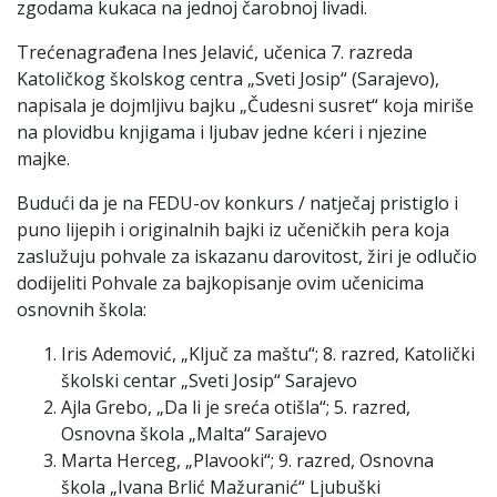
zgodama kukaca na jednoj čarobnoj livadi.
Trećenagrađena Ines Jelavić, učenica 7. razreda
Katoličkog školskog centra „Sveti Josip“ (Sarajevo),
napisala je dojmljivu bajku „Čudesni susret“ koja miriše
na plovidbu knjigama i ljubav jedne kćeri i njezine
majke.
Budući da je na FEDU-ov konkurs / natječaj pristiglo i
puno lijepih i originalnih bajki iz učeničkih pera koja
zaslužuju pohvale za iskazanu darovitost, žiri je odlučio
dodijeliti Pohvale za bajkopisanje ovim učenicima
osnovnih škola:
Iris Ademović, „Ključ za maštu“; 8. razred, Katolički
školski centar „Sveti Josip“ Sarajevo
Ajla Grebo, „Da li je sreća otišla“; 5. razred,
Osnovna škola „Malta“ Sarajevo
Marta Herceg, „Plavooki“; 9. razred, Osnovna
škola „Ivana Brlić Mažuranić“ Ljubuški