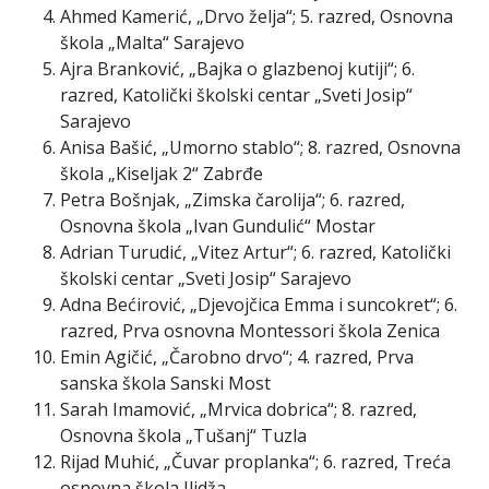
Ahmed Kamerić, „Drvo želja“; 5. razred, Osnovna
škola „Malta“ Sarajevo
Ajra Branković, „Bajka o glazbenoj kutiji“; 6.
razred, Katolički školski centar „Sveti Josip“
Sarajevo
Anisa Bašić, „Umorno stablo“; 8. razred, Osnovna
škola „Kiseljak 2“ Zabrđe
Petra Bošnjak, „Zimska čarolija“; 6. razred,
Osnovna škola „Ivan Gundulić“ Mostar
Adrian Turudić, „Vitez Artur“; 6. razred, Katolički
školski centar „Sveti Josip“ Sarajevo
Adna Bećirović, „Djevojčica Emma i suncokret“; 6.
razred, Prva osnovna Montessori škola Zenica
Emin Agičić, „Čarobno drvo“; 4. razred, Prva
sanska škola Sanski Most
Sarah Imamović, „Mrvica dobrica“; 8. razred,
Osnovna škola „Tušanj“ Tuzla
Rijad Muhić, „Čuvar proplanka“; 6. razred, Treća
osnovna škola Ilidža