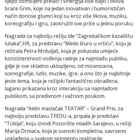
lijepo osmišljeni prelazi i sinergija više bajki i likova
braće Grim, koje na jedan inovativan i humorističan
način donose glumci koji su kroz više likova, muziku,
koreografiju i igru, zaokružili sve priče u jednu poruku.
Nagrada za najbolju režiju ide “Zagrebačkom kazalištu
lutaka”,HR, za predstavu “Medo Đuro u vrtiću”, koju je
režirala Petra Mrduljaš, koja je pokazala umijeće
konziztentnosti vođenja radnje za najmlađu publiku,
gdje je sve skladno uklopljeno, od mizanscena,
scenografije, lutki, muzike, igre, a ono što je najbitnije
jeste tema, koja je režijski fantastično obrađena,
lagano prikazana kroz interakciju sa najmlađom
publikom, sa predivnom i važnom poukom.
Nagrada “Aidin maslačak TEATAR” – Grand Prix, za
najbolju predstavu 7.FEDU-a, pripala je predstavi
“Tobija”, koju izvodi Pozorište mladih Sarajevo, u režiji
Marija Drmaća, koja je scenski kompletna, savrseno
usklađena u svakom segmentu realizacije,