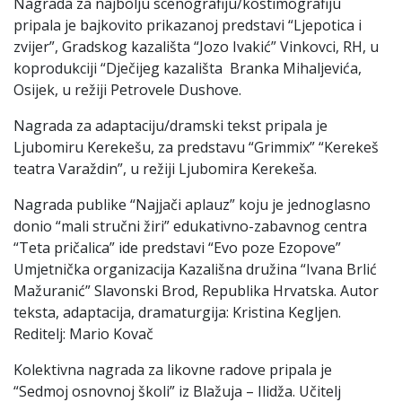
Nagrada za najbolju scenografiju/kostimografiju
pripala je bajkovito prikazanoj predstavi “Ljepotica i
zvijer”, Gradskog kazališta “Jozo Ivakić” Vinkovci, RH, u
koprodukciji “Dječijeg kazališta Branka Mihaljevića,
Osijek, u režiji Petrovele Dushove.
Nagrada za adaptaciju/dramski tekst pripala je
Ljubomiru Kerekešu, za predstavu “Grimmix” “Kerekeš
teatra Varaždin”, u režiji Ljubomira Kerekeša.
Nagrada publike “Najjači aplauz” koju je jednoglasno
donio “mali stručni žiri” edukativno-zabavnog centra
“Teta pričalica” ide predstavi “Evo poze Ezopove”
Umjetnička organizacija Kazališna družina “Ivana Brlić
Mažuranić” Slavonski Brod, Republika Hrvatska. Autor
teksta, adaptacija, dramaturgija: Kristina Kegljen.
Reditelj: Mario Kovač
Kolektivna nagrada za likovne radove pripala je
“Sedmoj osnovnoj školi” iz Blažuja – Ilidža. Učitelj