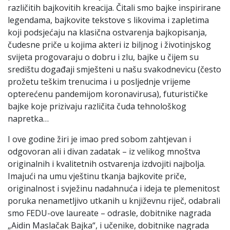
različitih bajkovitih kreacija. Čitali smo bajke inspirirane
legendama, bajkovite tekstove s likovima i zapletima
koji podsjećaju na klasična ostvarenja bajkopisanja,
čudesne priče u kojima akteri iz biljnog i životinjskog
svijeta progovaraju o dobru i zlu, bajke u čijem su
središtu događaji smješteni u našu svakodnevicu (često
prožetu teškim trenucima i u posljednje vrijeme
opterećenu pandemijom koronavirusa), futurističke
bajke koje prizivaju različita čuda tehnološkog
napretka…
I ove godine žiri je imao pred sobom zahtjevan i
odgovoran ali i divan zadatak – iz velikog mnoštva
originalnih i kvalitetnih ostvarenja izdvojiti najbolja.
Imajući na umu vještinu tkanja bajkovite priče,
originalnost i svježinu nadahnuća i ideja te plemenitost
poruka nenametljivo utkanih u književnu riječ, odabrali
smo FEDU-ove laureate – odrasle, dobitnike nagrada
„Aidin Maslačak Bajka“, i učenike, dobitnike nagrada