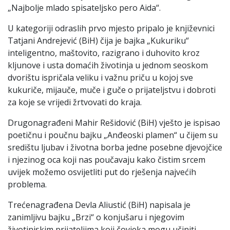
„Najbolje mlado spisateljsko pero Aida“.
U kategoriji odraslih prvo mjesto pripalo je književnici
Tatjani Andrejević (BiH) čija je bajka „Kukuriku“
inteligentno, maštovito, razigrano i duhovito kroz
kljunove i usta domaćih životinja u jednom seoskom
dvorištu ispričala veliku i važnu priču u kojoj sve
kukuriče, mijauče, muče i guče o prijateljstvu i dobroti
za koje se vrijedi žrtvovati do kraja.
Drugonagrađeni Mahir Rešidović (BiH) vješto je ispisao
poetičnu i poučnu bajku „Anđeoski plamen“ u čijem su
središtu ljubav i životna borba jedne posebne djevojčice
i njezinog oca koji nas poučavaju kako čistim srcem
uvijek možemo osvijetliti put do rješenja najvećih
problema.
Trećenagrađena Devla Aliustić (BiH) napisala je
zanimljivu bajku „Brzi“ o konjušaru i njegovim
životinjskim prijateljima koji čovjeka mogu učiniti