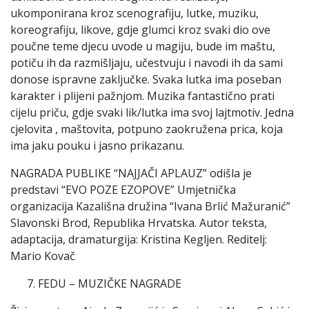
ukomponirana kroz scenografiju, lutke, muziku,
koreografiju, likove, gdje glumci kroz svaki dio ove
poučne teme djecu uvode u magiju, bude im maštu,
potiču ih da razmišljaju, učestvuju i navodi ih da sami
donose ispravne zaključke. Svaka lutka ima poseban
karakter i plijeni pažnjom. Muzika fantastično prati
cijelu priču, gdje svaki lik/lutka ima svoj lajtmotiv. Jedna
cjelovita , maštovita, potpuno zaokružena prica, koja
ima jaku pouku i jasno prikazanu.
NAGRADA PUBLIKE “NAJJAČI APLAUZ” odišla je
predstavi “EVO POZE EZOPOVE” Umjetnička
organizacija Kazališna družina “Ivana Brlić Mažuranić”
Slavonski Brod, Republika Hrvatska. Autor teksta,
adaptacija, dramaturgija: Kristina Kegljen. Reditelj:
Mario Kovač
FEDU – MUZIČKE NAGRADE