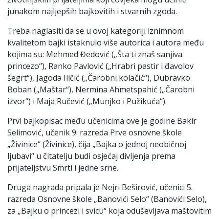
junakom najljepših bajkovitih i stvarnih zgoda.
Treba naglasiti da se u ovoj kategoriji iznimnom
kvalitetom bajki istaknulo više autorica i autora među
kojima su: Mehmed Đedović („Šta ti znaš sanjiva
princezo“), Ranko Pavlović („Hrabri pastir i đavolov
šegrt“), Jagoda Iličić („Čarobni kolačić“), Dubravko
Boban („Maštar“), Nermina Ahmetspahić („Čarobni
izvor“) i Maja Ručević („Munjko i Pužikuća“).
Prvi bajkopisac među učenicima ove je godine Bakir
Selimović, učenik 9. razreda Prve osnovne škole
„Živinice“ (Živinice), čija „Bajka o jednoj neobičnoj
ljubavi“ u čitatelju budi osjećaj divljenja prema
prijateljstvu Smrti i jedne srne.
Druga nagrada pripala je Nejri Beširović, učenici 5.
razreda Osnovne škole „Banovići Selo“ (Banovići Selo),
za „Bajku o princezi i svicu“ koja oduševljava maštovitim