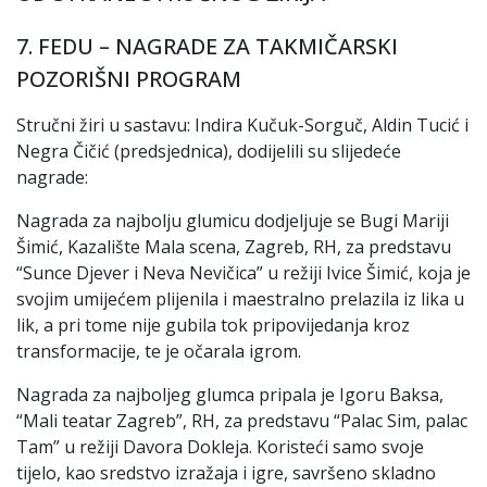
7. FEDU – NAGRADE ZA TAKMIČARSKI
POZORIŠNI PROGRAM
Stručni žiri u sastavu: Indira Kučuk-Sorguč, Aldin Tucić i
Negra Čičić (predsjednica), dodijelili su slijedeće
nagrade:
Nagrada za najbolju glumicu dodjeljuje se Bugi Mariji
Šimić, Kazalište Mala scena, Zagreb, RH, za predstavu
“Sunce Djever i Neva Nevičica” u režiji Ivice Šimić, koja je
svojim umijećem plijenila i maestralno prelazila iz lika u
lik, a pri tome nije gubila tok pripovijedanja kroz
transformacije, te je očarala igrom.
Nagrada za najboljeg glumca pripala je Igoru Baksa,
“Mali teatar Zagreb”, RH, za predstavu “Palac Sim, palac
Tam” u režiji Davora Dokleja. Koristeći samo svoje
tijelo, kao sredstvo izražaja i igre, savršeno skladno