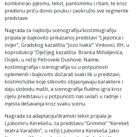
kombinirao pjesmu, tekst, pantomimu i ritam, te kroz
predivnu priču donio pouku i zaokružio sve segmente
predstave.
Nagrada za najbolju scenografiju/kostimografiju
pripala je bajkovito prikazanoj predstavi “Ljepotica i
zvijer”, Gradskog kazališta “Jozo Ivakić” Vinkovci, RH, u
koprodukciji “Dječijeg kazališta Branka Mihaljevića,
Osijek, u režiji Petrovele Dushove. Naime,
kostimografija i scenografija su u potpunosti
oplemenili i bajkovito dočarali svaki lik u predstavi,
kostimi/lutke koje slikovito objasnjavaju karaktere i
daju slobodu mašti, a scenografija fluidno igra kroz
cijelu predstavu i u potpunosti nas uvlači u radnje i
mjesta dešavanja kroz svaku scenu.
Nagrada za adaptaciju/dramski tekst pripala je
Ljubomiru Kerekešu, za predstavu “Grimmix” “Kerekeš
teatra Varaždin”, u režiji Ljubomira Kerekeša. Jako