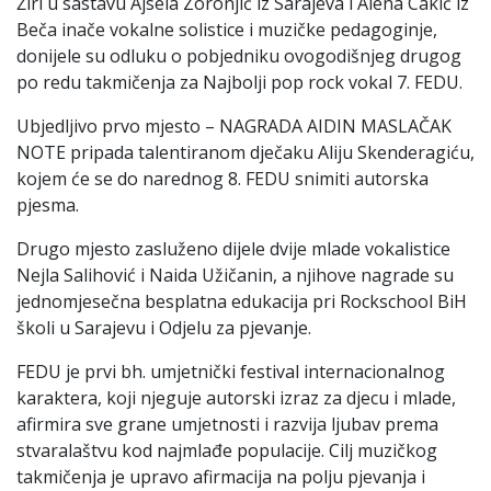
Žiri u sastavu Ajsela Zoronjić iz Sarajeva i Alena Cakić iz
Beča inače vokalne solistice i muzičke pedagoginje,
donijele su odluku o pobjedniku ovogodišnjeg drugog
po redu takmičenja za Najbolji pop rock vokal 7. FEDU.
Ubjedljivo prvo mjesto – NAGRADA AIDIN MASLAČAK
NOTE pripada talentiranom dječaku Aliju Skenderagiću,
kojem će se do narednog 8. FEDU snimiti autorska
pjesma.
Drugo mjesto zasluženo dijele dvije mlade vokalistice
Nejla Salihović i Naida Užičanin, a njihove nagrade su
jednomjesečna besplatna edukacija pri Rockschool BiH
školi u Sarajevu i Odjelu za pjevanje.
FEDU je prvi bh. umjetnički festival internacionalnog
karaktera, koji njeguje autorski izraz za djecu i mlade,
afirmira sve grane umjetnosti i razvija ljubav prema
stvaralaštvu kod najmlađe populacije. Cilj muzičkog
takmičenja je upravo afirmacija na polju pjevanja i