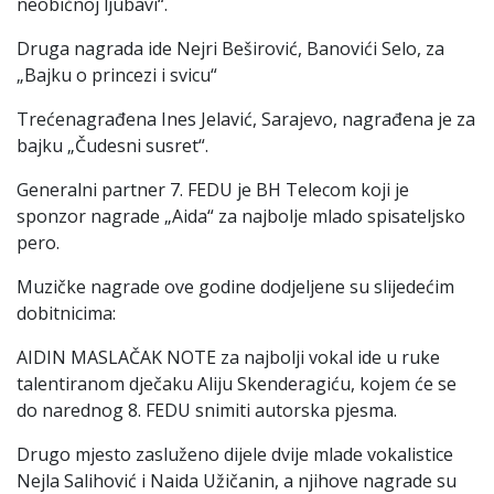
neobičnoj ljubavi“.
Druga nagrada ide Nejri Beširović, Banovići Selo, za
„Bajku o princezi i svicu“
Trećenagrađena Ines Jelavić, Sarajevo, nagrađena je za
bajku „Čudesni susret“.
Generalni partner 7. FEDU je BH Telecom koji je
sponzor nagrade „Aida“ za najbolje mlado spisateljsko
pero.
Muzičke nagrade ove godine dodjeljene su slijedećim
dobitnicima:
AIDIN MASLAČAK NOTE za najbolji vokal ide u ruke
talentiranom dječaku Aliju Skenderagiću, kojem će se
do narednog 8. FEDU snimiti autorska pjesma.
Drugo mjesto zasluženo dijele dvije mlade vokalistice
Nejla Salihović i Naida Užičanin, a njihove nagrade su