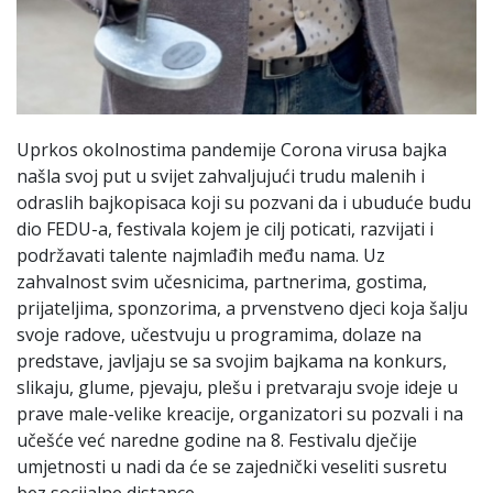
Uprkos okolnostima pandemije Corona virusa bajka
našla svoj put u svijet zahvaljujući trudu malenih i
odraslih bajkopisaca koji su pozvani da i ubuduće budu
dio FEDU-a, festivala kojem je cilj poticati, razvijati i
podržavati talente najmlađih među nama. Uz
zahvalnost svim učesnicima, partnerima, gostima,
prijateljima, sponzorima, a prvenstveno djeci koja šalju
svoje radove, učestvuju u programima, dolaze na
predstave, javljaju se sa svojim bajkama na konkurs,
slikaju, glume, pjevaju, plešu i pretvaraju svoje ideje u
prave male-velike kreacije, organizatori su pozvali i na
učešće već naredne godine na 8. Festivalu dječije
umjetnosti u nadi da će se zajednički veseliti susretu
bez socijalne distance.