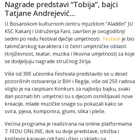
Nagrade predstavi “Tobija”, bajci
Tatjane Andrejević…
U Bosanskom kulturnom centru mjuzklom “Aladdin” JU
KSC Kakanj i Udruženja Fani, završen je ovogodišnji
sedmi po redu Festival dječije umjetnosti.
Festival
je bio
takmičarskog karaktera i iz četiri umjetničke oblasti
(književnost, teatar, muzika i likovna umjetnost) za koje
se dodjeljuju nagrade stručnog žirija.
Više od 300 učesnika Festivala predstavilo se u deset
pozorišnih ostvarenja iz BiH i Regije, više od 250 radova
stiglo je na raspisani Konkurs za najbolju bajku, svaki
dan poznati bh. umjetnici su s djecom osmišljavali nove
kreacije, mlade muzičke snage su pokazali kako se
svira, pjeva, komponira, glumi, slika i pleše.
Većina programa je realizirana na online platformama
7. FEDU ONLINE, dok su dvije predstave, izložba i
književni karavan održani uživo u skladu sa