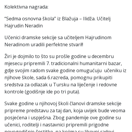
Kolektivna nagrada:
“Sedma osnovna škola” iz Blažuja – Ilidža. Učitelj
Hajrudin Neradin
Učenici dramske sekcije sa učiteljem Hajrudinom
Neradinom uradili perfektne stvari!!
Žiri je dojmilo to što su prošle godine u decembru
mjesecu pripremili 7. tradicionalni humanitarni bazar,
gdje svojim radom svake godine omugućuju učeniku iz
njihove škole, sada 6.razreda, pomognu prikupiti
sredstva za odlazak u Tursku na liječenje i redovne
kontrole (godišnje ide po tri puta).
Svake godine u njihovoj školi članovi dramske sekcije
pripreme predstavu za taj dan, koja uvijek bude veoma
posjećena i uspješna. Zbog pandemije ove godine su
učenici, roditelji i nastavnici pripremili prigodne
novogodišnje čestitke, na kojima su likovni radovi