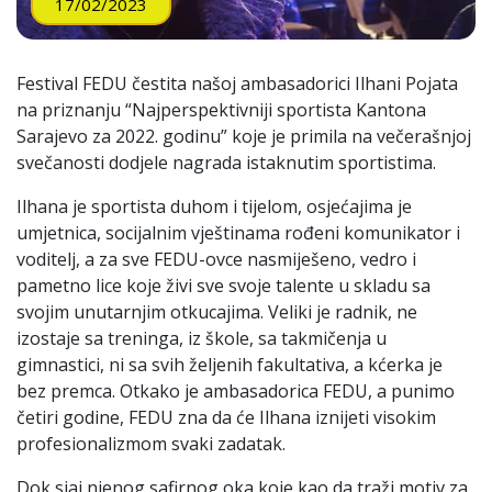
17/02/2023
Festival FEDU čestita našoj ambasadorici Ilhani Pojata
na priznanju “Najperspektivniji sportista Kantona
Sarajevo za 2022. godinu” koje je primila na večerašnjoj
svečanosti dodjele nagrada istaknutim sportistima.
Ilhana je sportista duhom i tijelom, osjećajima je
umjetnica, socijalnim vještinama rođeni komunikator i
voditelj, a za sve FEDU-ovce nasmiješeno, vedro i
pametno lice koje živi sve svoje talente u skladu sa
svojim unutarnjim otkucajima. Veliki je radnik, ne
izostaje sa treninga, iz škole, sa takmičenja u
gimnastici, ni sa svih željenih fakultativa, a kćerka je
bez premca. Otkako je ambasadorica FEDU, a punimo
četiri godine, FEDU zna da će Ilhana iznijeti visokim
profesionalizmom svaki zadatak.
Dok sjaj njenog safirnog oka koje kao da traži motiv za