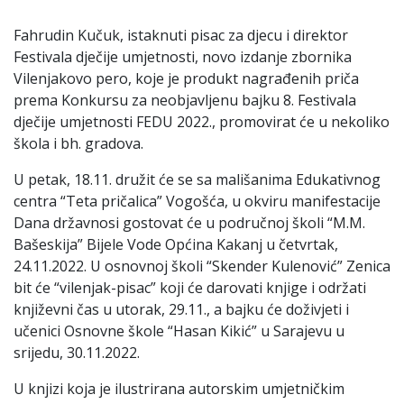
Fahrudin Kučuk, istaknuti pisac za djecu i direktor
Festivala dječije umjetnosti, novo izdanje zbornika
Vilenjakovo pero, koje je produkt nagrađenih priča
prema Konkursu za neobjavljenu bajku 8. Festivala
dječije umjetnosti FEDU 2022., promovirat će u nekoliko
škola i bh. gradova.
U petak, 18.11. družit će se sa mališanima Edukativnog
centra “Teta pričalica” Vogošća, u okviru manifestacije
Dana državnosi gostovat će u područnoj školi “M.M.
Bašeskija” Bijele Vode Općina Kakanj u četvrtak,
24.11.2022. U osnovnoj školi “Skender Kulenović” Zenica
bit će “vilenjak-pisac” koji će darovati knjige i održati
književni čas u utorak, 29.11., a bajku će doživjeti i
učenici Osnovne škole “Hasan Kikić” u Sarajevu u
srijedu, 30.11.2022.
U knjizi koja je ilustrirana autorskim umjetničkim